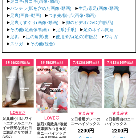
足コキ/脚コキ(画像･動画)
パンチラ(脚を含めた画像･動画)
生足/素足(画像･動画)
足裏(画像･動画)
つま先/指･爪(画像･動画)
足裏くすぐり(画像･動画)
脚のビデオ/DVD(市販品)
その他(足画像/動画)
足爪(手爪)
足のネイル関連
足垢
足の角質/皮
使用済み(足の)市販品
ワキガ
スソガ
その他(総合)
8月6日23時出品
8月5日2時出品
7月13日16時出品
7月13日16時出品
LOVE♡
★まみ★
★まみ★
LOVE♡
足臭纏う!!!ホワイ
２日着用グレーの
２日着用白のニー
トエナメルニーハ
ニーハイソックス
ハイソックス
強烈⚡️腐敗臭‼️嗅覚
イ☆妖艶な見た目
麻痺病みつき★足
2200円
2200円
に激足クサで魅了
臭ニーハイソック
(≧∇≦)
白ニーソ
白ニーソ