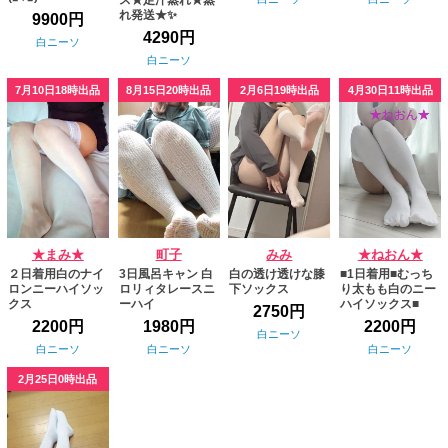
ス★足汗蒸れ★蒸
れ発送★✨
9900円
4290円
白ニーソ
白ニーソ
7月10日18時出品
8月15日20時出品
2月6日19時出品
4月30日11時出品
★まみ★
町子
みみ
★ねおん★
２日着用白のナイ
3日風呂キャン 白
白の透け透けな膝
■1日着用■むっち
ロンニーハイソッ
ロリィタレースニ
下ソックス
り太もも白のニー
クス
ーハイ
ハイソックス■
2750円
2200円
1980円
2200円
白ニーソ
白ニーソ
白ニーソ
白ニーソ
2月25日0時出品