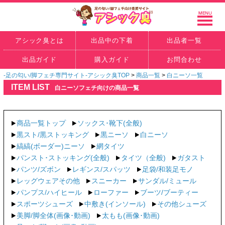
アシック臭とは
出品中の下着
出品者一覧
出品ガイド
購入ガイド
お問合わせ
-足の匂い/脚フェチ専門サイト-アシック臭TOP
>
商品一覧
>
白ニーソ一覧
ITEM LIST
白ニーソフェチ向けの商品一覧
商品一覧トップ
ソックス･靴下(全般)
黒スト/黒ストッキング
黒ニーソ
白ニーソ
縞縞(ボーダー)ニーソ
網タイツ
パンスト･ストッキング(全般)
タイツ（全般)
ガタスト
パンツ/ズボン
レギンス/スパッツ
足袋/和装足モノ
レッグウェアその他
スニーカー
サンダル/ミュール
パンプス/ハイヒール
ローファー
ブーツ/ブーティー
スポーツシューズ
中敷き(インソール)
その他シューズ
美脚/脚全体(画像･動画)
太もも(画像･動画)