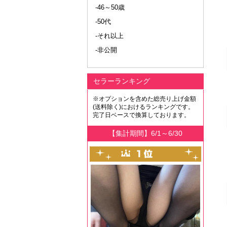
-46～50歳
-50代
-それ以上
-非公開
セラーランキング
※オプションを含めた総売り上げ金額
(送料除く)におけるランキングです。
完了日ベースで換算しております。
【集計期間】6/1～6/30