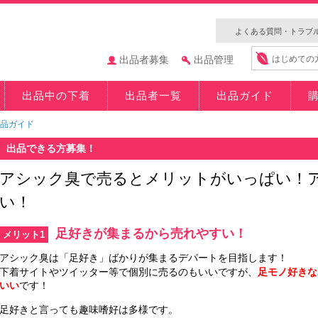
よくある質問・トラブ
出品者募集
出品管理
はじめての
出品中の下着
出品者一覧
出品ガイド
品ガイド
出品できる方募集！
アシック臭で売るとメリットがいっぱい！
い！
足好きが集まるから売れやすい！
メリット1
アシック臭は「足好き」ばかりが集まるデパートを目指します！
下着サイトやツイッター等で個別に売るのもいいですが、
足モノ好きな
いい
です！
足好きと言っても趣味嗜好は多様です。