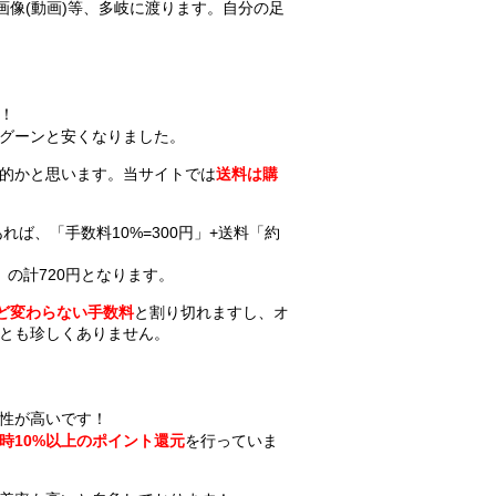
画像(動画)等、多岐に渡ります。自分の足
！
グーンと安くなりました。
般的かと思います。当サイトでは
送料は購
ば、「手数料10%=300円」+送料「約
」の計720円となります。
ど変わらない手数料
と割り切れますし、オ
とも珍しくありません。
性が高いです！
時10%以上のポイント還元
を行っていま