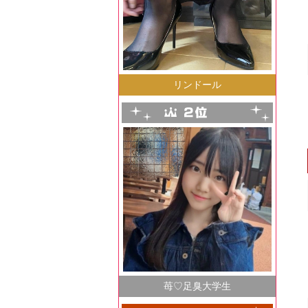
リンドール
苺♡足臭大学生