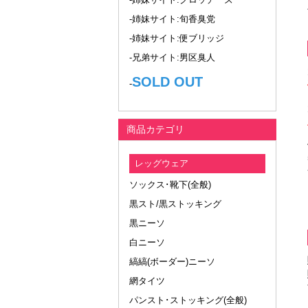
-姉妹サイト:旬香臭党
-姉妹サイト:便ブリッジ
-兄弟サイト:男区臭人
SOLD OUT
-
商品カテゴリ
レッグウェア
ソックス･靴下(全般)
黒スト/黒ストッキング
黒ニーソ
白ニーソ
縞縞(ボーダー)ニーソ
網タイツ
パンスト･ストッキング(全般)