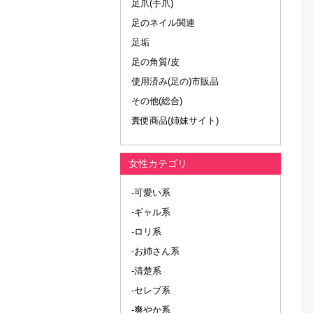
足爪(手爪)
足のネイル関連
足垢
足の角質/皮
使用済み(足の)市販品
その他(総合)
糞便商品(姉妹サイト)
女性カテゴリ
-可愛い系
-ギャル系
-ロリ系
-お姉さん系
-清楚系
-セレブ系
-爽やか系