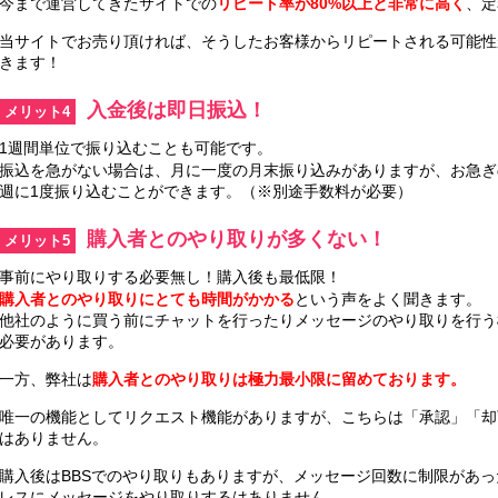
今まで運営してきたサイトでの
リピート率が80%以上と非常に高く
、定
当サイトでお売り頂ければ、そうしたお客様からリピートされる可能性
きます！
入金後は即日振込！
メリット4
1週間単位で振り込むことも可能です。
振込を急がない場合は、月に一度の月末振り込みがありますが、お急ぎ
週に1度振り込むことができます。（※別途手数料が必要）
購入者とのやり取りが多くない！
メリット5
事前にやり取りする必要無し！購入後も最低限！
購入者とのやり取りにとても時間がかかる
という声をよく聞きます。
他社のように買う前にチャットを行ったりメッセージのやり取りを行う
必要があります。
一方、弊社は
購入者とのやり取りは極力最小限に留めております。
唯一の機能としてリクエスト機能がありますが、こちらは「承認」「却
はありません。
購入後はBBSでのやり取りもありますが、メッセージ回数に制限があ
レスにメッセージをやり取りするはありません。