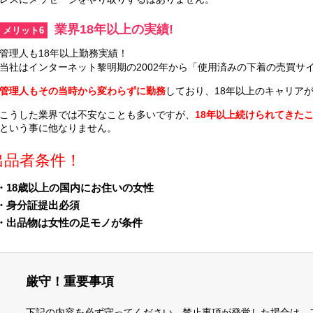
業界18年以上の実績!
メリット6
管理人も18年以上勤務実績！
当社はインターネット黎明期の2002年から「使用済みの下着の売買サ
管理人もその当時から変わらずに勤務
しており、18年以上のキャリア
こうした業界では不安なことも多いですが、
18年以上続けられてきた
という事に他なりません。
出品者条件！
・18歳以上の国内にお住いの女性
・身分証提出必須
・出品物は女性の足モノが条件
厳守！重要事項
下記の内容を必ず守ってください。禁止事項が発覚した場合は、