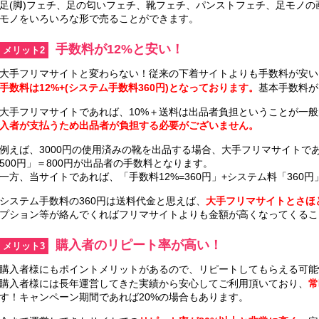
足(脚)フェチ、足の匂いフェチ、靴フェチ、パンストフェチ、足モノの
モノをいろいろな形で売ることができます。
手数料が12%と安い！
メリット2
大手フリマサイトと変わらない！従来の下着サイトよりも手数料が安い
手数料は12%+(システム手数料360円)となっております。
基本手数料が
大手フリマサイトであれば、10%＋送料は出品者負担ということが一
入者が支払うため出品者が負担する必要がございません。
例えば、3000円の使用済みの靴を出品する場合、大手フリマサイトであれ
500円」＝800円が出品者の手数料となります。
一方、当サイトであれば、「手数料12%=360円」+システム料「360円
システム手数料の360円は送料代金と思えば、
大手フリマサイトとさほ
プション等が絡んでくればフリマサイトよりも金額が高くなってくるこ
購入者のリピート率が高い！
メリット3
購入者様にもポイントメリットがあるので、リピートしてもらえる可能
購入者様には長年運営してきた実績から安心してご利用頂いており、
常
す！キャンペーン期間であれば20%の場合もあります。