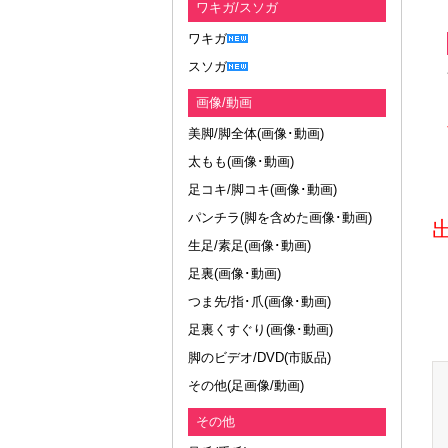
ワキガ/スソガ
ワキガ
スソガ
画像/動画
美脚/脚全体(画像･動画)
太もも(画像･動画)
足コキ/脚コキ(画像･動画)
パンチラ(脚を含めた画像･動画)
生足/素足(画像･動画)
足裏(画像･動画)
つま先/指･爪(画像･動画)
足裏くすぐり(画像･動画)
脚のビデオ/DVD(市販品)
その他(足画像/動画)
その他