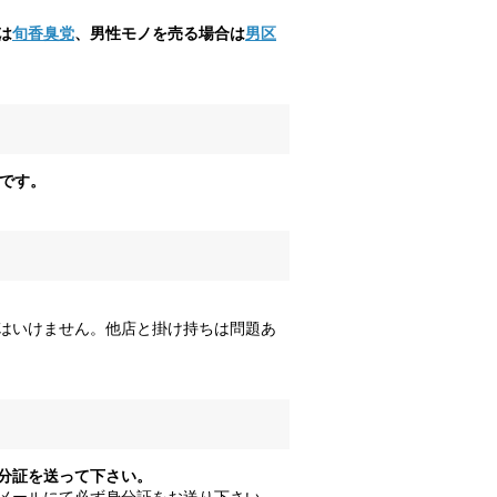
は
旬香臭党
、男性モノを売る場合は
男区
能です。
はいけません。他店と掛け持ちは問題あ
分証を送って下さい。
メールにて必ず身分証をお送り下さい。