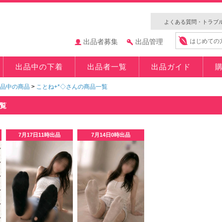
よくある質問・トラブ
出品者募集
出品管理
はじめての
出品中の下着
出品者一覧
出品ガイド
品中の商品
>
ことね+*◇さんの商品一覧
一覧
7月17日11時出品
7月14日0時出品