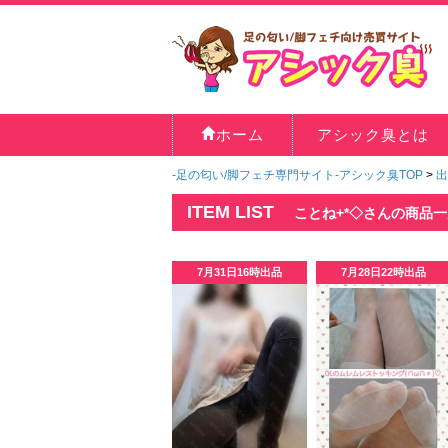
ホーム
アシック臭とは
-足の匂い/脚フェチ専門サイト-アシック臭TOP
>
出
ITEM LIST
ことね+*◇さんの商品
7月31日16時出品
7月28日22時出品