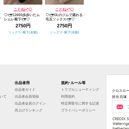
ことね+*◇
ことね+*◇
♡=͟͟͞͞❤︎12800歩歩いたム
♡=͟͟͞͞❤︎OLのジムで蒸れる
グ
レムレ靴下=͟͟͞͞❤︎♡
毛玉ソックス=͟͟͞͞❤︎♡
2750円
2750円
ソックス･靴下(全般)
ソックス･靴下(全般)
全
出品者用
規約･ルール等
出品者ガイド
トラブルシューティング
クロスロ
いて
出品者会員登録
利用規約
担当:石塚
出品者会員ログイン
特定商取引に関する記述
売上げランキング
プライバシーポリシー