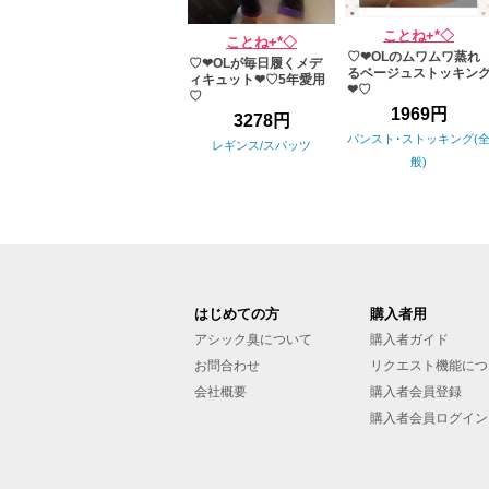
ことね+*◇
ことね+*◇
♡❤︎OLのムワムワ蒸れ
♡❤︎OLが毎日履くメデ
るベージュストッキン
ィキュット❤︎♡5年愛用
❤︎♡
♡
1969円
3278円
パンスト･ストッキング(
レギンス/スパッツ
般)
はじめての方
購入者用
アシック臭について
購入者ガイド
お問合わせ
リクエスト機能につ
会社概要
購入者会員登録
購入者会員ログイン