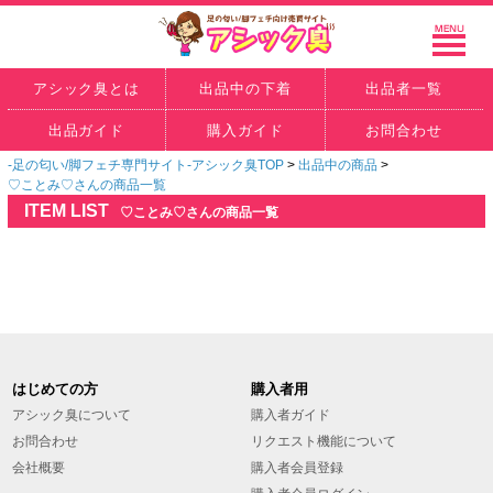
アシック臭とは
出品中の下着
出品者一覧
出品ガイド
購入ガイド
お問合わせ
-足の匂い/脚フェチ専門サイト-アシック臭TOP
>
出品中の商品
>
♡ことみ♡さんの商品一覧
ITEM LIST
♡ことみ♡さんの商品一覧
はじめての方
購入者用
アシック臭について
購入者ガイド
お問合わせ
リクエスト機能について
会社概要
購入者会員登録