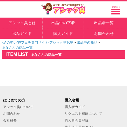
アシック臭とは
出品中の下着
出品者一覧
出品ガイド
購入ガイド
お問合わせ
-足の匂い/脚フェチ専門サイト-アシック臭TOP
>
出品中の商品
>
まなさんの商品一覧
ITEM LIST
まなさんの商品一覧
はじめての方
購入者用
アシック臭について
購入者ガイド
お問合わせ
リクエスト機能について
会社概要
購入者会員登録