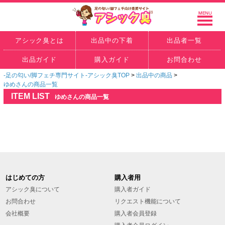
アシック臭とは
出品中の下着
出品者一覧
出品ガイド
購入ガイド
お問合わせ
-足の匂い/脚フェチ専門サイト-アシック臭TOP
>
出品中の商品
>
ゆめさんの商品一覧
ITEM LIST
ゆめさんの商品一覧
はじめての方
購入者用
アシック臭について
購入者ガイド
お問合わせ
リクエスト機能について
会社概要
購入者会員登録