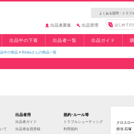
よくある質問・トラブ
出品者募集
出品管理
はじめての
出品中の下着
出品者一覧
出品ガイド
品中の商品
>
Rinkaさんの商品一覧
出品者用
規約･ルール等
出品者ガイド
トラブルシューティング
クロスロ
いて
出品者会員登録
利用規約
担当:石塚