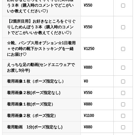
う３本（購入時のコメントでどこがい
¥550
いか教えてください♡）
【2箇所目用】お好きなところをぐりぐ
りしためんぼう３本（購入時のコメン
¥550
トでどこがいいか教えてください♡）
☆靴、パンプス用オプション☆1日着用
＋その時の靴下かストッキングを一緒
¥1250
にお届け♡
えっちな足の動画(センドエニウェアで
¥880
お渡し9分半)
着用画像１枚（ポーズ指定なし）
¥0
着用画像２枚(ポーズ指定なし)
¥550
着用画像１枚(ポーズ指定）
¥880
着用画像２枚（ポーズ指定）
¥1100
着用動画 1分(ポーズ指定なし)
¥880