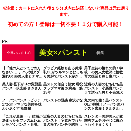
※注意：カートに入れた後１５分以内に決済しないと商品は元に戻り
ます。
初めての方！登録は一切不要！１分で購入可能！
PR
美女×パンスト
特集
今日のおすすめ
【『他の人とシてごめん
グラビア経験もある美爆
男子生徒の憧れの的！学
なさい...。』ハメ潮ダダ
乳OLがツルマンとむっち
校一の美人女教師に性教
漏れGcup美人妻とナマナ
り美脚でパンスト穿きセ
育の授業と称し生パンス
カ禁愛性交】年下セフチ
ックス！
ト素股に挑戦してもらい
美人妻 昼下がりの変態黒
黒ストの似合う熟女 現役
近所の人妻のむちむち黒
ンの独占欲にまみれた無
ました！？一日中教壇に
パンスト倶楽部 さきさん
クラブママ編 水商売一筋
パンスト！小悪魔パンチ
計画膣内射精に膣キュン
立ちムッレムレの生パン
25年
ラで誘った男と不倫SEX
♪Gスポ直撃に挿入するた
ストにデカチンが擦れて
び噴き出るお潮...緩急あ
赤面発情！パンストはエ
ノーパンパンストビッチ
パンストの誘惑 森沢かな
丸の内で働く黒パンスト
るピストンに連続絶頂！
ッチな汁まみれ！そのま
172cmドマゾな美脚を味
OLが挑戦！ノーパン黒パ
『もっといじめて...？』
まビリッと生で擦り合わ
わい尽くす 松野蘭
ンスト素股！ヌルヌルワ
真正ドMがグングン加速w
せて、ヌルヌルワレメに
レメに結局つるんっと入
お尻を真っ赤になるまで
結局つるんと入って生中
「これが最後･･･」結婚が
近所の人妻のむちむち黒
スレンダー美脚美人が変
って連続生中出し！！ か
叩かれ自ら腰振り懇願汗
出し！！憧れの先生はめ
決まったセフレのムレム
パンスト！宅飲みでれた
態脚フェチおやじに責め
なさん つかささん
だく騎乗位→顔射
ちゃくちゃHで何回も中
レ汗だくパンストを堪能
妻の横でパンチラ誘惑さ
られイキまくり！
Finish！！離婚＆妊娠覚
に出しちゃいました
し尽くした つばさ舞
れパンスト破ってハメち
悟のNTRセックス2回戦！
special