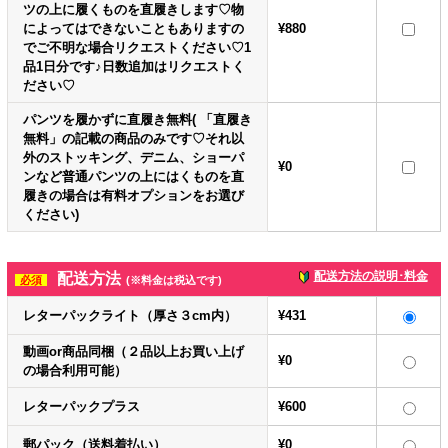
ツの上に履くものを直履きします♡物
によってはできないこともありますの
¥880
でご不明な場合リクエストください♡1
品1日分です♪日数追加はリクエストく
ださい♡
パンツを履かずに直履き無料( 「直履き
無料」の記載の商品のみです♡それ以
外のストッキング、デニム、ショーパ
¥0
ンなど普通パンツの上にはくものを直
履きの場合は有料オプションをお選び
ください)
配送方法の説明･料金
配送方法
必須
(※料金は税込です)
レターパックライト（厚さ３cm内）
¥431
動画or商品同梱（２品以上お買い上げ
¥0
の場合利用可能）
レターパックプラス
¥600
郵パック（送料着払い）
¥0