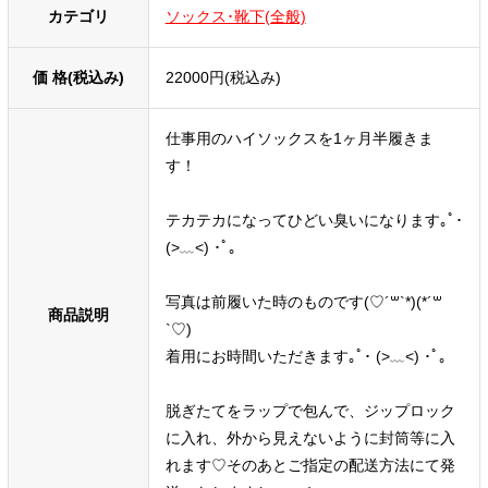
カテゴリ
ソックス･靴下(全般)
価 格(税込み)
22000円(税込み)
仕事用のハイソックスを1ヶ月半履きま
す！
テカテカになってひどい臭いになります｡ﾟ･
(>﹏<) ･ﾟ｡
写真は前履いた時のものです(♡´꒳`*)(*´꒳
商品説明
`♡)
着用にお時間いただきます｡ﾟ･ (>﹏<) ･ﾟ｡
脱ぎたてをラップで包んで、ジップロック
に入れ、外から見えないように封筒等に入
れます♡そのあとご指定の配送方法にて発