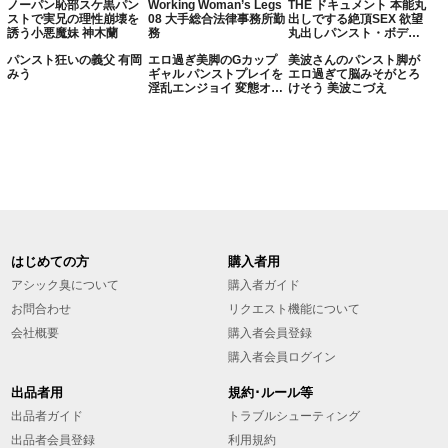
ノーパン恥部スケ黒パン
Working Woman’s Legs
THE ドキュメント 本能丸
ゃった
【あまちゅあハメREC＃
ストで実兄の理性崩壊を
08 大手総合法律事務所勤
出しでする絶頂SEX 欲望
うみ＃ドM美人妻】
誘う小悪魔妹 神木蘭
務
丸出しパンスト・ボディ
ストッキング美しい肉体
パンスト狂いの義父 有岡
エロ過ぎ美脚のGカップ
美波さんのパンスト脚が
AIKA
みう
ギャル パンストプレイを
エロ過ぎて脳みそがとろ
淫乱エンジョイ 変態オヤ
けそう 美波こづえ
ジとガチイキ性交！
はじめての方
購入者用
アシック臭について
購入者ガイド
お問合わせ
リクエスト機能について
会社概要
購入者会員登録
購入者会員ログイン
出品者用
規約･ルール等
出品者ガイド
トラブルシューティング
出品者会員登録
利用規約