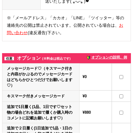
送いたします( ⁎ᵕᴗᵕ⁎ )❤
※「メールアドレス」「カカオ」「LINE」「ツイッター」等の
連絡先の公開は禁止されています。公開されている場合は、
お
問い合わせ
(違反通告)下さい。
オプションの説明、例
オプション
任意
(※料金は税込です)
メッセージカード♡（キスマーク付き
と内容がかぶるのでメッセージカード
¥0
はどちらかひとつだけでお願いします
♡）
キスマーク付きメッセージカード
¥0
追加で1日履く(1品、1日です♡セット
物の場合どれを追加で履くか購入時の
¥880
コメントに記載お願いします♡）
追加で２日履く(1日追加で1品・1日の