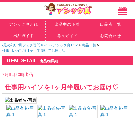
アシック臭とは
出品中の下着
出品者一覧
出品ガイド
購入ガイド
お問合わせ
-足の匂い/脚フェチ専門サイト-アシック臭TOP
>
商品一覧
>
仕事用ハイソを1ヶ月半履いてお届け♡
ITEM DETAIL
出品物詳細
7月8日20時出品！
仕事用ハイソを1ヶ月半履いてお届け♡