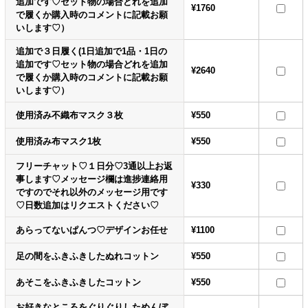
追加です♡セット物の場合どれを追加
¥1760
で履くか購入時のコメントに記載お願
いします♡）
追加で３日履く(1日追加で1品・1日の
追加です♡セット物の場合どれを追加
¥2640
で履くか購入時のコメントに記載お願
いします♡）
使用済み不織布マスク３枚
¥550
使用済み布マスク1枚
¥550
フリーチャット♡１日分♡3通以上お返
事します♡メッセージ欄は進捗連絡用
¥330
ですのでそれ以外のメッセージ用です
♡日数追加はリクエストください♡
あらってないぱんつ♡デザインお任せ
¥1100
足の間をふきふきしたぬれコットン
¥550
あそこをふきふきしたコットン
¥550
お好きなところをぐりぐりしためんぼ