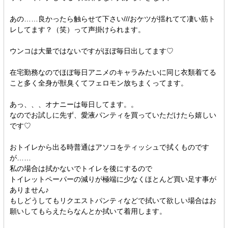
あの……良かったら触らせて下さい///おケツが揺れてて凄い筋ト
レしてます？（笑）って声掛けられます。
ウンコは大量ではないですがほぼ毎日出してます♡
在宅勤務なのでほぼ毎日アニメのキャラみたいに同じ衣類着てる
こと多く全身が獣臭くてフェロモン放ちまくってます。
あっ、、、オナニーは毎日してます。。
なのでお試しに先ず、愛液パンティを買っていただけたら嬉しい
です♡
おトイレから出る時普通はアソコをティッシュで拭くものです
が……
私の場合は拭かないでトイレを後にするので
トイレットペーパーの減りが極端に少なくほとんど買い足す事が
ありません♪
もしどうしてもリクエストパンティなどで拭いて欲しい場合はお
願いしてもらえたらなんとか拭いて着用します。