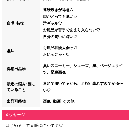
連続履きが得意♡
脚がとっても臭い♡
自慢･特技
汚ギャル♡
お風呂が苦手であまり入らない♡
自分の匂いに疎い♡
お風呂我慢大会っ♡
趣味
おにゃにゃ～♡
臭いスニーカー、シューズ、黒、ベージュタイ
得意出品物
ツ、足裏画像
素足で履いてるから、足指が蒸れすぎてかゆ〜
最近の悩み･困っ
ていること
い♡
出品可能物
画像, 動画, その他,
メッセージ
はじめまして春咲ほのかです♡