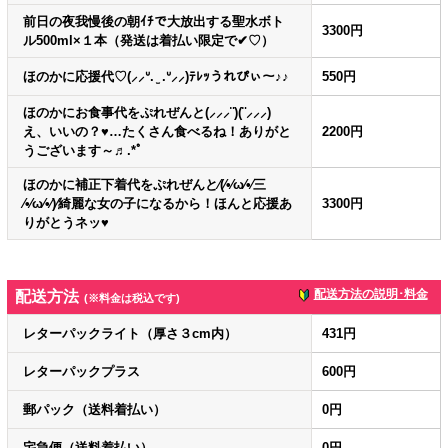
前日の夜我慢後の朝ｲﾁで大放出する聖水ボト
3300円
ル500ml×１本（発送は着払い限定で✔︎♡）
ほのかに応援代♡(⸝⸝ᐡ. ̫ .ᐡ⸝⸝)ﾃﾚｯうれぴぃ～♪♪
550円
ほのかにお食事代をぷれぜんと(⸝⸝⸝¨)(¨⸝⸝⸝)
え、いいの？♥…たくさん食べるね！ありがと
2200円
うございます～♬.*ﾟ
ほのかに補正下着代をぷれぜんと⁄(⁄•⁄ω⁄•⁄三
⁄•⁄ω⁄•⁄)⁄綺麗な女の子になるから！ほんと応援あ
3300円
りがとうネッ♥
配送方法の説明･料金
配送方法
(※料金は税込です)
レターパックライト（厚さ３cm内）
431円
レターパックプラス
600円
郵パック（送料着払い）
0円
宅急便（送料着払い）
0円