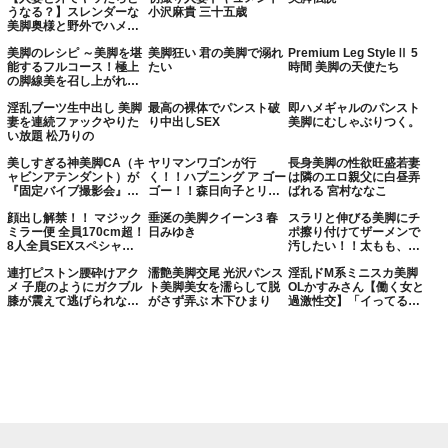
うなる？】スレンダーな
小沢麻貴 三十五歳
美脚奥様と野外でハメ撮
り。旦那さんとは1年レ
美脚のレシピ ～美脚を堪
美脚狂い 君の美脚で溺れ
Premium Leg StyleⅡ 5
ス。欲求不満すぎておっ
能するフルコース！極上
たい
時間 美脚の天使たち
始める前から奥様のアソ
の脚線美を召し上がれ～
コはぐちょ濡れ。久しぶ
宮村ななこ
りのちぽは相当気持ち良
淫乱ブーツ生中出し 美脚
最高の裸体でパンスト破
即ハメギャルのパンスト
かったようで体と膣内を
妻を連続ファックやりた
り中出しSEX
美脚にむしゃぶりつく。
ビクビク痙攣させて絶頂
い放題 松乃りの
してました笑《2024年ベ
ストねっと～りフェラチ
美しすぎる神美脚CA（キ
ヤリマンワゴンが行
長身美脚の性欲旺盛若妻
オ賞》《神尻ほっそり美
ャビンアテンダント）が
く！！ハプニング ア ゴー
は隣のエロ親父に白昼弄
脚》《2024年最も濡れた
『固定バイブ撮影会』に
ゴー！！森日向子とリズ
ばれる 宮村ななこ
不倫》【全国人妻野外チ
挑戦！ノーパン黒パンス
の珍道中 国宝級美脚で誘
ョメ＃008】
顔出し解禁！！ マジック
垂涎の美脚クイーン3 春
スラリと伸びる美脚にチ
トまこに挿入されたうね
う魔性の甘サド淫行逆ナ
ミラー便 全員170cm超！
日みゆき
ポ擦り付けてザーメンで
り上げるバイブで美脚ガ
ンドライブ
8人全員SEXスペシャ
汚したい！！太もも、ひ
クガク絶頂しっぱなし！
ル！！一流企業に勤める
ざ裏、そして足指の間に
連打ピストン腰砕けアク
濡艶美脚交尾 光沢パンス
淫乱ドM系ミニスカ美脚
高身長美脚OL編 vol.02 ス
挟まれる肉棒！美脚を駆
メ 子鹿のようにガクブル
ト美脚美女を濡らして脱
OLかすみさん【働く女と
ラリとしたパンスト美脚
使してチポをイジメるお
膝が震えて逃げられない
がさず弄ぶ 木下ひまり
過激性交】「イってるの
と美尻を揉みしだかれて
姉さま達！！
反応を楽しむ性悪おやじ
にイクぅ！」追いイキで
勤務時間中に身長差
に中出しされた美脚女
震える美脚！涎イラマ＆
SEX！！
腰ヤバ鬼騎乗！＃オフパ
コ女子とホテルお籠もり
淫乱絶頂SEX 松丸香澄