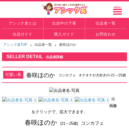
アシック臭とは
出品中の下着
出品者一覧
出品ガイド
購入ガイド
お問合わせ
アシック臭TOP
›
出品者一覧
›
春咲ほのか
SELLER DETAIL
出品者詳細
春咲ほのか
可愛い系
コンカフェ
オナオナが大好きの-21～25歳
画像
をクリックで、拡大できます。
春咲ほのか
コンカフェ
(21～25歳)