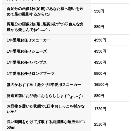
両足分の画像1枚(足裏)♡あなた様へ想いを込
550円
めて足の撮影するからね♩
両足分の画像2枚(足､足裏1枚ずつ)♡色んな角
880円
度から楽しんでね^ᴗ.ᴗ^ ♩
1年愛用お任せスニーカー
4950円
1年愛用お任せシューズ
4950円
1年愛用お任せパンプス
4950円
1年愛用お任せロングブーツ
8800円
ほのかおすすめ！激クサ3年愛用スニーカー
16500円
発送直前にお品物におもらしします^ ̳ᴗ ̫ ᴗ ̳^♩
880円
お品物を履いた状態で1日中おしっこを拭かな
1320円
い❤︎.*
長い時間をかけて採取する純濃厚な唾液ﾀﾚﾋﾞﾝ
2530円
50ml