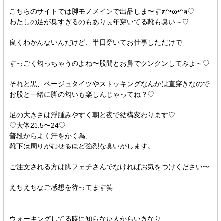
こちらのサイトでは脚モノメインで出品しま〜すฅ^•ω•^ฅ♡
わたしの足が臭すぎるのもあり長年穿いてる靴も臭い～♡
良くわかんないんだけど、半日穿いてお仕事しただけで
すっごく匂っちゃうのよね〜股間とお鼻でクンクンしてみよ～♡
それと黒、ベージュタイツやストッキングなんかは直穿きなので
お股と一緒に脚の匂いも楽しんじゃってね？♡
足の大きさは浮腫みやすく朝と夜で結構変わります♡
♡大体23.5〜24♡
普段からよく汗をかく為、
靴下は周りがむせるほど強烈な臭いがします。
ご注文される方は脚フェチさんでなければお気をつけください〜
えちえちなご感想を待ってます笑
ウォーキングしてる時に知らない人からいきなり、