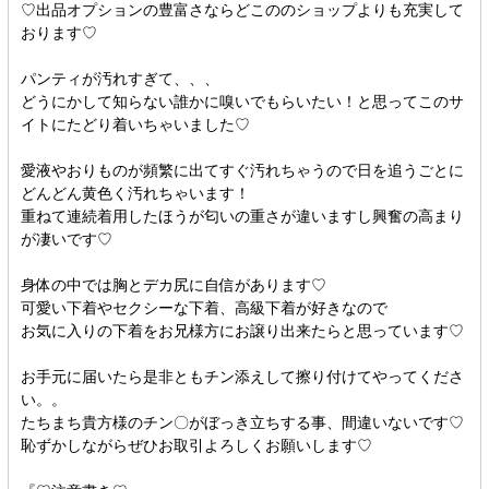
♡出品オプションの豊富さならどこののショップよりも充実して
おります♡
パンティが汚れすぎて、、、
どうにかして知らない誰かに嗅いでもらいたい！と思ってこのサ
イトにたどり着いちゃいました♡
愛液やおりものが頻繁に出てすぐ汚れちゃうので日を追うごとに
どんどん黄色く汚れちゃいます！
重ねて連続着用したほうが匂いの重さが違いますし興奮の高まり
が凄いです♡
身体の中では胸とデカ尻に自信があります♡
可愛い下着やセクシーな下着、高級下着が好きなので
お気に入りの下着をお兄様方にお譲り出来たらと思っています‪‪♡
お手元に届いたら是非ともチン添えして擦り付けてやってくださ
い。。
たちまち貴方様のチン〇がぼっき立ちする事、間違いないです♡
恥ずかしながらぜひお取引よろしくお願いします♡