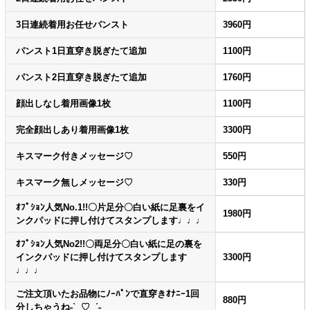
3日連続着用お任せパンスト
3960円
パンスト1日直穿き脱ぎたて追加
1100円
パンスト2日直穿き脱ぎたて追加
1760円
顔出しなし着用画像1枚
1100円
完全顔出しあり着用画像1枚
3300円
キスマーク付きメッセージ♡
550円
キスマーク無しメッセージ♡
330円
ｵﾌﾟｼｮﾝ人気No.1!!〇片足分〇白い紙に足裏をイ
1980円
ンクパッドに押し付けてスタンプします♩♩♩
ｵﾌﾟｼｮﾝ人気No2!!〇両足分〇白い紙に足の裏を
インクパッドに押し付けてスタンプします
3300円
♩♩♩
ご注文頂いたお品物にﾉｰﾊﾟﾝで直穿きｵﾅﾆｰ1回
880円
分しちゃうね˗ˋˏ ♡ ˎˊ˗