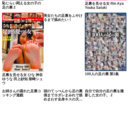
恥じらい悶える女の子の
足裏を見せる女 Rin Aya
足の裏 2
Youka Satuki
美女たちの足裏をふやけ
るまで舐めたい！
100人の足の裏 第1集
足裏を見せる女 ひな 神谷
ゆうな 田上紗知 柴崎シュ
ウ
お姉さんの蒸れた足裏コ
頭のてっぺんから足の裏
自分で自分の足の裏を撮
ッキング遊戯
側までヨダレまみれで舐
影した女の子。 2
めまわす全身キスの天
才。東外大学4年 はるか
高美はるか