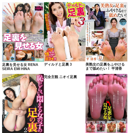
ディルドと足裏 3
美熟女の足裏をふやける
足裏を見せる女 RENA
まで舐めたい！ 平清香
SEIRA EMI HINA
完全主観 ニオイ足裏