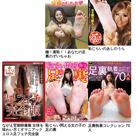
恥じらいのあしのうら
極！羞恥！！あなたの足
裏のぞいちゃお
ながえ官能映像集 女体を
恥じらい悶える女の子の
足裏執着コレクション 70
味わい尽くすマニアック
足の裏
人
エロス足フェチ完全版