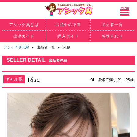
アシック臭とは
出品中の下着
出品者一覧
出品ガイド
購入ガイド
お問合わせ
アシック臭TOP
›
出品者一覧
›
Risa
SELLER DETAIL
出品者詳細
Risa
ギャル系
OL
欲求不満な-21～25歳