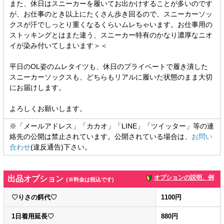
また、休日はスニーカーを履いてお出かけすることが多いのです
が、お仕事のとき以上にたくさん歩き回るので、スニーカーソッ
クスが汗でしっとり重くなるくらいムレちゃいます。お仕事用の
ストッキングとはまた違う、スニーカー特有のかなり濃厚なニオ
イが染み付いてしまいます＞＜
平日のOL姿のムレタイツも、休日のプライベートで履き潰した
スニーカーソックスも、どちらもリアルに履いた状態のまま大切
にお届けします。
よろしくお願いします。
※「メールアドレス」「カカオ」「LINE」「ツイッター」等の連
絡先の公開は禁止されています。公開されている場合は、
お問い
合わせ
(違反通告)下さい。
オプションの説明、例
出品オプション
(※料金は税込です)
♡りさの餌代♡
1100円
1日着用延長♡
880円