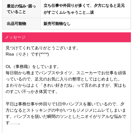
立ち仕事や外回りが多くて、夕方になると足元
最近の悩み･困っ
ていること
がすごくムレちゃうこと…涙⁠
出品可能物
販売可能物なし
メッセージ
見つけてくれてありがとうございます。
Risa（りさ）です(*^^*)
OL（事務職）をしています。
毎日朝から晩までパンプスやタイツ、スニーカーでお仕事を頑張
っているので、足元のお気に入りの整理としてはじめました。
まわりからはよく「きれい好きだね」って言われますが、実はも
のすごい汗っかき体質です。
平日は事務仕事や外回りで1日中パンプスを履いているので、夕
方になるとストッキングの中がいつもジメジメにムレてしまいま
す。パンプスを脱いだ瞬間のツンとしたニオイがリアルな悩みで
す……。