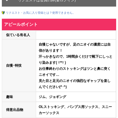
リクエスト・お気に入り登録とは？使用できません。
アピールポイント
似ている有名人
自慢じゃないですが、足のニオイの濃度には自
信があります！
汗っかきなので、1時間歩くだけで靴下にしっと
り染みます( ߹꒳​߹ )
自慢･特技
お仕事終わりのストッキングはツンと鼻に突く
ニオイです…
見た目と足元のニオイの強烈なギャップを楽し
んでください(^ ^)
趣味
ジム、ジョギング
OLストッキング、パンプス用ソックス、スニー
得意出品物
カーソックス⁠