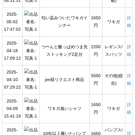
08:31:31
般)
2025-
匂い染みついたワキガイ
1650
詳
05-02
ワキガ
ンナー
円
細
17:47:02
2025-
つ〜んと酸っぱめつま先
2200
レギンス/
詳
04-18
ストッキング2足分
円
スパッツ
細
17:09:12
2025-
5500
その他(総
詳
04-10
jim様リクエスト商品
円
合)
細
07:29:22
2025-
1650
詳
04-09
ワキガ臭いシャツ
ワキガ
円
細
15:41:19
2025-
パンプス/
10年以上履いたパンプ
1650
詳