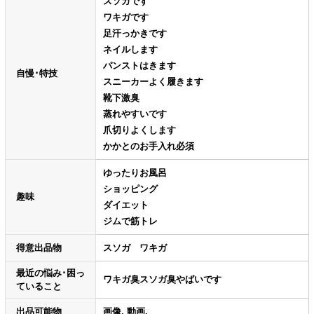
スソガです
ワキガです
足汗っかきです
ネイルします
パンストはきます
自慢･特技
スニーカーよく履きます
靴下激臭
蒸れやすいです
爪切りよくします
かかとのお手入れ必須
ゆったりお風呂
ショッピング
趣味
ダイエット
ジムで筋トレ
得意出品物
スソガ ワキガ
最近の悩み･困っ
ワキガ臭スソガ臭やばいです
ていること
出品可能物
画像, 動画,