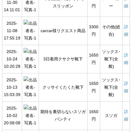
11-30
スリッポン
円
ー
細
14:11:01
2025-
3300
その他(総
詳
11-08
carcar様リクエスト商品
円
合)
細
17:55:19
2025-
ソックス･
1650
詳
10-24
3日着用クサクサ靴下
靴下(全
円
細
10:20:28
般)
2025-
ソックス･
1650
詳
10-13
クッサイくたくた靴下
靴下(全
円
細
15:03:39
般)
2025-
期待を裏切らないスソガ
1650
詳
10-02
スソガ
パンティ
円
細
20:08:08