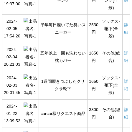
キング
円
ング(全
細
19:37:00
般)
2024-
ソックス･
半年毎日履いてた臭いス
2530
詳
02-05
靴下(全
ニーカー
円
細
17:54:20
般)
2024-
五年以上一回も洗わない
1650
その他(総
詳
02-04
枕カバー
円
合)
細
20:21:03
2024-
ソックス･
1週間履きつぶしたクサ
1650
詳
02-03
靴下(全
クサ靴下
円
細
20:01:45
般)
2024-
3300
その他(総
詳
01-22
carcar様リクエスト商品
円
合)
細
13:09:52