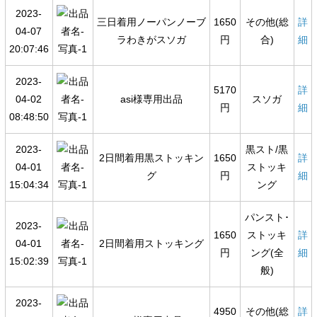
2023-
三日着用ノーパンノーブ
1650
その他(総
詳
04-07
ラわきがスソガ
円
合)
細
20:07:46
2023-
5170
詳
04-02
asi様専用出品
スソガ
円
細
08:48:50
2023-
黒スト/黒
2日間着用黒ストッキン
1650
詳
04-01
ストッキ
グ
円
細
15:04:34
ング
パンスト･
2023-
1650
ストッキ
詳
04-01
2日間着用ストッキング
円
ング(全
細
15:02:39
般)
2023-
4950
その他(総
詳