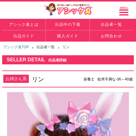
アシック臭とは
出品中の下着
出品者一覧
出品ガイド
購入ガイド
お問合わせ
アシック臭TOP
›
出品者一覧
›
リン
SELLER DETAIL
出品者詳細
リン
お姉さん系
栄養士
欲求不満な-36～40歳