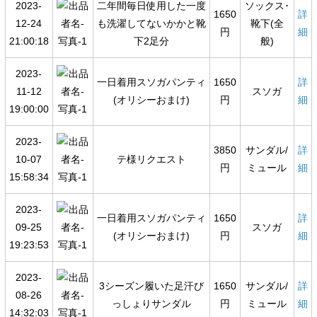
2023-
二年間毎日使用した一度
ソックス･
1650
詳
12-24
も洗濯してないかかと靴
靴下(全
円
細
21:00:18
下2足分
般)
2023-
一日着用スソガパンティ
1650
詳
11-12
スソガ
(オリシーおまけ)
円
細
19:00:00
2023-
3850
サンダル/
詳
10-07
テ様リクエスト
円
ミュール
細
15:58:34
2023-
一日着用スソガパンティ
1650
詳
09-25
スソガ
(オリシーおまけ)
円
細
19:23:53
2023-
3シーズン履いた足汗び
1650
サンダル/
詳
08-26
っしょりサンダル
円
ミュール
細
14:32:03