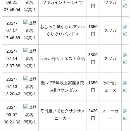
09-21
ワキガインナーシャツ
ワキガ
円
細
07:45:04
2024-
おしっこ拭かないアナル
1650
詳
07-17
スソガ
ぐりぐりパンティ
円
細
17:46:39
2024-
3300
詳
07-14
carcar様リクエスト商品
スソガ
円
細
13:37:38
2024-
激レア5年以上家履き突
1650
その他シ
詳
07-13
っ掛けサンダル
円
ューズ
細
13:20:42
2024-
毎日履いてたクサクサス
2420
スニーカ
詳
06-07
ニーカー
円
ー
細
08:21:32