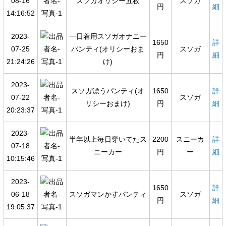
08-16
スソガオリシー五枚
スソガ
円
細
14:16:52
2023-
一日着用スソガオナニー
1650
詳
07-25
パンティ(オリシーおま
スソガ
円
細
21:24:26
け)
2023-
スソガ漂うパンティ(オ
1650
詳
07-22
スソガ
リシーおまけ)
円
細
20:23:37
2023-
半年以上毎日穿いてたス
2200
スニーカ
詳
07-18
ニーカー
円
ー
細
10:15:46
2023-
1650
詳
06-18
スソガマンかすパンティ
スソガ
円
細
19:05:37