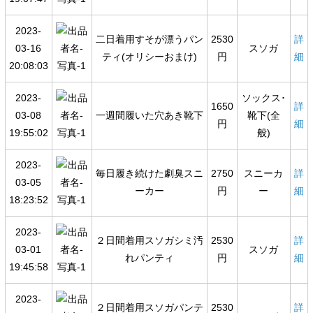
2023-
二日着用すそが漂うパン
2530
詳
03-16
スソガ
ティ(オリシーおまけ)
円
細
20:08:03
2023-
ソックス･
1650
詳
03-08
一週間履いた穴あき靴下
靴下(全
円
細
19:55:02
般)
2023-
毎日履き続けた劇臭スニ
2750
スニーカ
詳
03-05
ーカー
円
ー
細
18:23:52
2023-
２日間着用スソガシミ汚
2530
詳
03-01
スソガ
れパンティ
円
細
19:45:58
2023-
２日間着用スソガパンテ
2530
詳