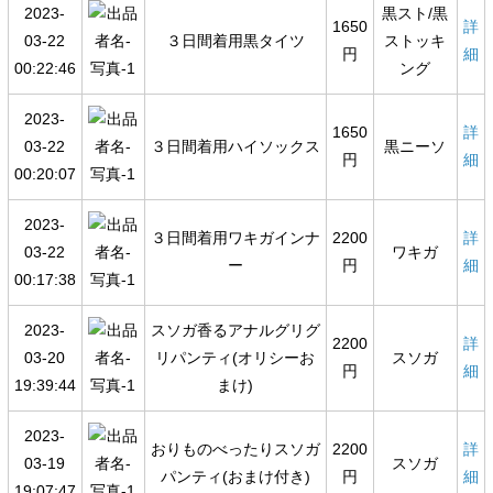
2023-
黒スト/黒
1650
詳
03-22
３日間着用黒タイツ
ストッキ
円
細
00:22:46
ング
2023-
1650
詳
03-22
３日間着用ハイソックス
黒ニーソ
円
細
00:20:07
2023-
３日間着用ワキガインナ
2200
詳
03-22
ワキガ
ー
円
細
00:17:38
2023-
スソガ香るアナルグリグ
2200
詳
03-20
リパンティ(オリシーお
スソガ
円
細
19:39:44
まけ)
2023-
おりものべったりスソガ
2200
詳
03-19
スソガ
パンティ(おまけ付き)
円
細
19:07:47