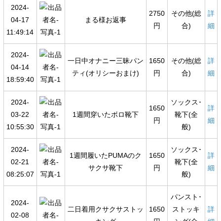
2024-
2750
その他(総
詳
04-17
まる様お返事
円
合)
細
11:49:14
2024-
一日中オナニー三昧パン
1650
その他(総
詳
04-14
ティ(オリシーおまけ)
円
合)
細
18:59:40
2024-
ソックス･
1650
詳
03-22
1週間穿いたボロ靴下
靴下(全
円
細
10:55:30
般)
2024-
ソックス･
1週間履いたPUMAのク
1650
詳
02-21
靴下(全
サクサ靴下
円
細
08:25:07
般)
パンスト･
2024-
二日着用クサクサストッ
1650
ストッキ
詳
02-08