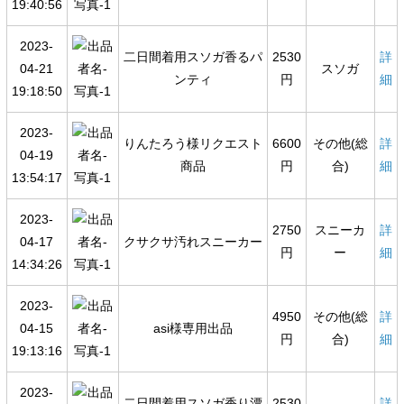
19:40:56
2023-
二日間着用スソガ香るパ
2530
詳
04-21
スソガ
ンティ
円
細
19:18:50
2023-
りんたろう様リクエスト
6600
その他(総
詳
04-19
商品
円
合)
細
13:54:17
2023-
2750
スニーカ
詳
04-17
クサクサ汚れスニーカー
円
ー
細
14:34:26
2023-
4950
その他(総
詳
04-15
asi様専用出品
円
合)
細
19:13:16
2023-
二日間着用スソガ香り漂
2530
詳