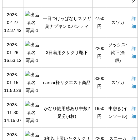
ク
2026-
一日つけっぱなしスソガ
2750
詳
02-27
スソガ
臭ナプキン＆パンティ
円
細
12:37:42
2026-
ソックス･
2200
詳
01-26
3日着用クサクサ靴下
靴下(全
円
細
16:53:12
般)
2026-
3300
詳
01-15
carcar様リクエスト商品
スソガ
円
細
11:53:28
2025-
かなり使用感あり中敷2
1650
中敷き(イ
詳
11-30
足分(4枚)
円
ンソール)
細
14:15:07
2025-
3年以上履いたクサクサ
2200
スニーカ
詳